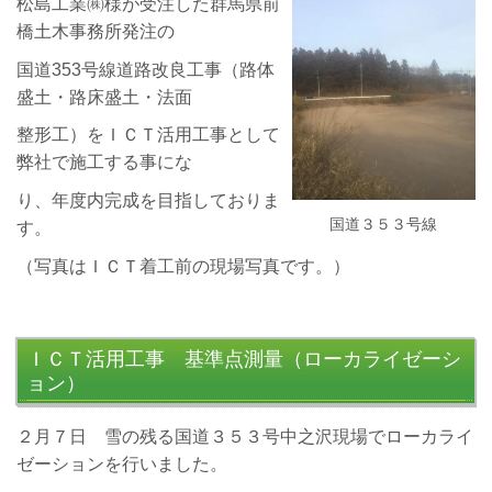
松島工業㈱様が受注した群馬県前
橋土木事務所発注の
国道353号線道路改良工事（路体
盛土・路床盛土・法面
整形工）をＩＣＴ活用工事として
弊社で施工する事にな
り、年度内完成を目指しておりま
国道３５３号線
す。
（写真はＩＣＴ着工前の現場写真です。）
ＩＣＴ活用工事 基準点測量（ローカライゼーシ
ョン）
２月７日 雪の残る国道３５３号中之沢現場でローカライ
ゼーションを行いました。