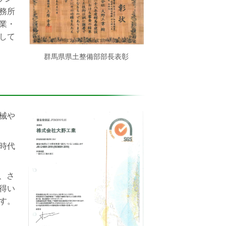
務所
業・
して
群馬県県土整備部部長表彰
械や
時代
り、さ
得い
す。