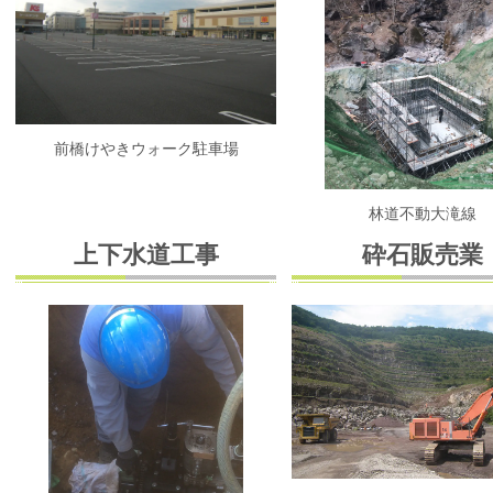
前橋けやきウォーク駐車場
林道不動大滝線
上下水道工事
砕石販売業